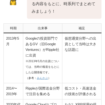
る内容をもとに、時系列でまとめて
みましょう！
時期
出来事
補足
2013年5
Googleの投資部門で
仮想通貨分野への出
月
あるGV（旧Google
資として当時は大き
Ventures）がRipple社
な話題に
に出資
※2013年5月の出資につい
ては、当時の報道をもとに
した公開情報です。
（参考：
みんかぶ
）
2014〜
Rippleが国際送金分野
低コスト・高速送金
2019年
で注目を集める
の技術が評価される
2020年代
Google Cloudとブロ
ただしXRP採用や提