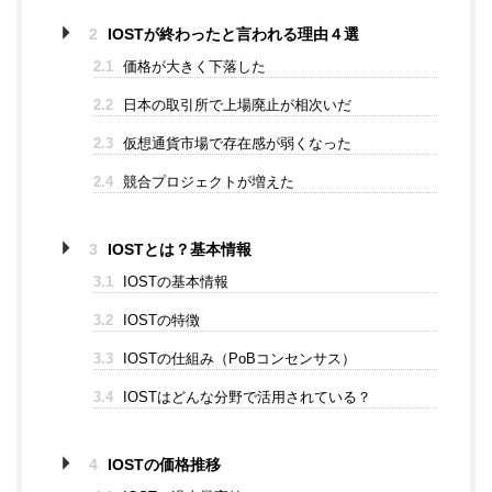
2
IOSTが終わったと言われる理由４選
2.1
価格が大きく下落した
2.2
日本の取引所で上場廃止が相次いだ
2.3
仮想通貨市場で存在感が弱くなった
2.4
競合プロジェクトが増えた
3
IOSTとは？基本情報
3.1
IOSTの基本情報
3.2
IOSTの特徴
3.3
IOSTの仕組み（PoBコンセンサス）
3.4
IOSTはどんな分野で活用されている？
4
IOSTの価格推移