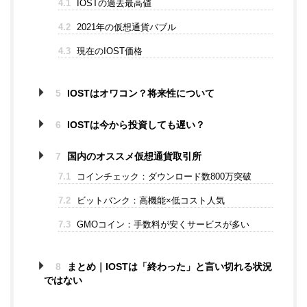
4.1
IOSTの過去最高値
4.2
2021年の仮想通貨バブル
4.3
現在のIOST価格
5
IOSTはオワコン？将来性について
6
IOSTは今から投資しても遅い？
7
国内のオススメ仮想通貨取引所
7.1
コインチェック：ダウンロード数800万突破
7.2
ビットバンク：高機能×低コスト人気
7.3
GMOコイン：手数料が安くサービスが多い
8
まとめ｜IOSTは「終わった」と言い切れる状況
ではない