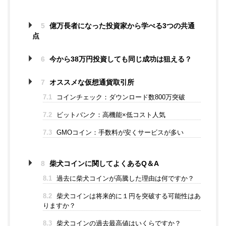
5
億万長者になった投資家から学べる3つの共通
点
6
今から38万円投資しても同じ成功は狙える？
7
オススメな仮想通貨取引所
7.1
コインチェック：ダウンロード数800万突破
7.2
ビットバンク：高機能×低コスト人気
7.3
GMOコイン：手数料が安くサービスが多い
8
柴犬コインに関してよくあるQ＆A
8.1
過去に柴犬コインが高騰した理由は何ですか？
8.2
柴犬コインは将来的に１円を突破する可能性はあ
りますか？
8.3
柴犬コインの過去最高値はいくらですか？