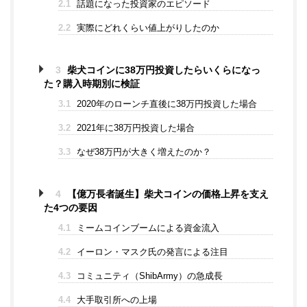
2.1
話題になった投資家のエピソード
2.2
実際にどれくらい値上がりしたのか
3
柴犬コインに38万円投資したらいくらになっ
た？購入時期別に検証
3.1
2020年のローンチ直後に38万円投資した場合
3.2
2021年に38万円投資した場合
3.3
なぜ38万円が大きく増えたのか？
4
【億万長者誕生】柴犬コインの価格上昇を支え
た4つの要因
4.1
ミームコインブームによる資金流入
4.2
イーロン・マスク氏の発言による注目
4.3
コミュニティ（ShibArmy）の急成長
4.4
大手取引所への上場